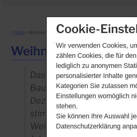
Cookie-Einste
Start
Weihnachtssingen
Wir verwenden Cookies, um
Weihnachtssingen (20.
zählen Cookies, die für den
lediglich zu anonymen Stat
personalisierter Inhalte ge
Das traditionelle Weihnac
Kategorien Sie zulassen mö
Bauhausschule fand auch i
Einstellungen womöglich nic
Dezember 2024 statt und 
stehen.
stimmungsvoller Abschlus
Sie können Ihre Auswahl je
Datenschutzerklärung anpa
Weihnachtsferien. Schüler