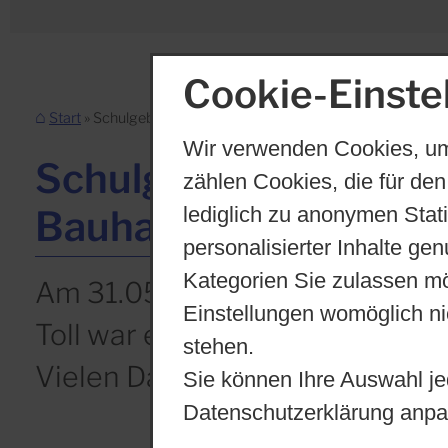
Cookie-Einste
Start
Schulgeburtstag 25 Jahre Bauhausschule Cottbus
Wir verwenden Cookies, um
Schulgeburtstag 25 J
zählen Cookies, die für den
lediglich zu anonymen Stat
Bauhausschule Cottbus
personalisierter Inhalte ge
Kategorien Sie zulassen mö
Am 31.05.2023 feierten wir un
Einstellungen womöglich nic
Toll war es!
stehen.
Vielen Dank an ALLE!
Sie können Ihre Auswahl je
Datenschutzerklärung anpa