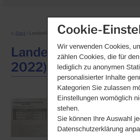
Cookie-Einste
Start
Landesfinale Leichtathletik 2022
Wir verwenden Cookies, um
Landesfinale Leichtath
zählen Cookies, die für den
lediglich zu anonymen Stat
2022)
personalisierter Inhalte ge
Kategorien Sie zulassen mö
Einstellungen womöglich nic
stehen.
Sie können Ihre Auswahl je
Datenschutzerklärung anpa